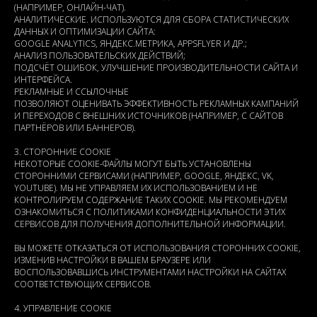
(НАПРИМЕР, ОНЛАЙН-ЧАТ).
АНАЛИТИЧЕСКИЕ. ИСПОЛЬЗУЮТСЯ ДЛЯ СБОРА СТАТИСТИЧЕСКИХ
ДАННЫХ И ОПТИМИЗАЦИИ САЙТА:
GOOGLE ANALYTICS, ЯНДЕКС.МЕТРИКА, APPSFLYER И ДР.;
АНАЛИЗ ПОЛЬЗОВАТЕЛЬСКИХ ДЕЙСТВИЙ;
ПОДСЧЁТ ОШИБОК, УЛУЧШЕНИЕ ПРОИЗВОДИТЕЛЬНОСТИ САЙТА И
ИНТЕРФЕЙСА.
РЕКЛАМНЫЕ И ССЫЛОЧНЫЕ
ПОЗВОЛЯЮТ ОЦЕНИВАТЬ ЭФФЕКТИВНОСТЬ РЕКЛАМНЫХ КАМПАНИЙ
И ПЕРЕХОДОВ С ВНЕШНИХ ИСТОЧНИКОВ (НАПРИМЕР, С САЙТОВ
ПАРТНЁРОВ ИЛИ БАННЕРОВ).
3. СТОРОННИЕ COOKIE
НЕКОТОРЫЕ COOKIE-ФАЙЛЫ МОГУТ БЫТЬ УСТАНОВЛЕНЫ
СТОРОННИМИ СЕРВИСАМИ (НАПРИМЕР, GOOGLE, ЯНДЕКС, VK,
YOUTUBE). МЫ НЕ УПРАВЛЯЕМ ИХ ИСПОЛЬЗОВАНИЕМ И НЕ
КОНТРОЛИРУЕМ СОДЕРЖАНИЕ ТАКИХ COOKIE. МЫ РЕКОМЕНДУЕМ
ОЗНАКОМИТЬСЯ С ПОЛИТИКАМИ КОНФИДЕНЦИАЛЬНОСТИ ЭТИХ
СЕРВИСОВ ДЛЯ ПОЛУЧЕНИЯ ДОПОЛНИТЕЛЬНОЙ ИНФОРМАЦИИ.
ВЫ МОЖЕТЕ ОТКАЗАТЬСЯ ОТ ИСПОЛЬЗОВАНИЯ СТОРОННИХ COOKIE,
ИЗМЕНИВ НАСТРОЙКИ В ВАШЕМ БРАУЗЕРЕ ИЛИ
ВОСПОЛЬЗОВАВШИСЬ ИНСТРУМЕНТАМИ НАСТРОЙКИ НА САЙТАХ
СООТВЕТСТВУЮЩИХ СЕРВИСОВ.
4. УПРАВЛЕНИЕ COOKIE