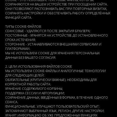
СОХРАНЯЮТСЯ НА ВАШЕМ УСТРОЙСТВЕ ПРИ ПОСЕЩЕНИИ САЙТА.
ОНИ ПОЗВОЛЯЮТ РАСПОЗНАВАТЬ ВАС ПРИ ПОВТОРНЫХ ВИЗИТАХ,
СОХРАНЯТЬ НАСТРОЙКИ И ОБЕСПЕЧИВАТЬ РАБОТУ ОПРЕДЕЛЁННЫХ
ФУНКЦИЙ САЙТА.
ТИПЫ COOKIE-ФАЙЛОВ:
СЕАНСОВЫЕ - УДАЛЯЮТСЯ ПОСЛЕ ЗАКРЫТИЯ БРАУЗЕРА;
ПОСТОЯННЫЕ - ХРАНЯТСЯ НА УСТРОЙСТВЕ ДО УСТАНОВЛЕННОГО
СРОКА ИСТЕЧЕНИЯ;
СТОРОННИЕ - УСТАНАВЛИВАЮТСЯ ВНЕШНИМИ СЕРВИСАМИ И
ПЛАТФОРМАМИ.
МЫ НЕ ИСПОЛЬЗУЕМ COOKIE ДЛЯ ХРАНЕНИЯ ПЕРСОНАЛЬНЫХ
ДАННЫХ БЕЗ ВАШЕГО СОГЛАСИЯ.
2. ЦЕЛИ ИСПОЛЬЗОВАНИЯ ФАЙЛОВ COOKIE
МЫ ИСПОЛЬЗУЕМ COOKIE-ФАЙЛЫ И АНАЛОГИЧНЫЕ ТЕХНОЛОГИИ
ДЛЯ СЛЕДУЮЩИХ ЦЕЛЕЙ:
ОБЯЗАТЕЛЬНЫЕ (КРИТИЧЕСКИ ВАЖНЫЕ). НЕОБХОДИМЫ ДЛЯ
КОРРЕКТНОЙ РАБОТЫ САЙТА:
ХРАНЕНИЕ СОДЕРЖИМОГО КОРЗИНЫ;
ПОДДЕРЖКА СЕССИИ И АВТОРИЗАЦИИ;
СОХРАНЕНИЕ ДАННЫХ, ВВЕДЁННЫХ В ФОРМАХ, В ТЕЧЕНИЕ ОДНОГО
СЕАНСА.
ФУНКЦИОНАЛЬНЫЕ. УЛУЧШАЮТ ПОЛЬЗОВАТЕЛЬСКИЙ ОПЫТ:
ЗАПОМИНАЮТ ВЫБРАННЫЙ ЯЗЫК, РЕГИОН, ДРУГИЕ НАСТРОЙКИ;
ХРАНЯТ ИНФОРМАЦИЮ ОБ УЖЕ ПРЕДЛОЖЕННЫХ ФУНКЦИЯХ