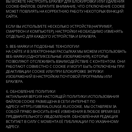
ВЫ МОЖЕТЕ НАСТРОИТЬ БРАУЗЕР ДЛЯ БЛОКИРОВКИ ИЛИ УДАЛЕНИЯ
COOKIE-ФАЙЛОВ. ОБРАТИТЕ ВНИМАНИЕ, ЧТО ОТКЛЮЧЕНИЕ COOKIE
МОЖЕТ ПОВЛИЯТЬ НА КОРРЕКТНУЮ РАБОТУ НЕКОТОРЫХ ФУНКЦИЙ
САЙТА.
ЕСЛИ ВЫ ИСПОЛЬЗУЕТЕ НЕСКОЛЬКО УСТРОЙСТВ (НАПРИМЕР,
СМАРТФОН И КОМПЬЮТЕР), НАСТРОЙКИ НЕОБХОДИМО ИЗМЕНЯТЬ
ОТДЕЛЬНО ДЛЯ КАЖДОГО УСТРОЙСТВА И БРАУЗЕРА.
5. ВЕБ-МАЯКИ И ПОДОБНЫЕ ТЕХНОЛОГИИ
НА САЙТЕ И В ЭЛЕКТРОННЫХ РАССЫЛКАХ МЫ МОЖЕМ ИСПОЛЬЗОВАТЬ
ВЕБ-МАЯКИ (ОДНОПИКСЕЛЬНЫЕ ИЗОБРАЖЕНИЯ), КОТОРЫЕ
ПОЗВОЛЯЮТ ОТСЛЕЖИВАТЬ ВЗАИМОДЕЙСТВИЕ С КОНТЕНТОМ. ОНИ
РАБОТАЮТ СОВМЕСТНО С COOKIE И МОГУТ БЫТЬ ОТКЛЮЧЕНЫ ПРИ
ДЕАКТИВАЦИИ COOKIE ИЛИ ПРИ БЛОКИРОВКЕ ЗАГРУЗКИ
ИЗОБРАЖЕНИЙ В НАСТРОЙКАХ ПОЧТОВОЙ ПРОГРАММЫ ИЛИ
БРАУЗЕРА.
6. ОБНОВЛЕНИЕ ПОЛИТИКИ
АКТУАЛЬНАЯ ВЕРСИЯ НАСТОЯЩЕЙ ПОЛИТИКИ ИСПОЛЬЗОВАНИЯ
ФАЙЛОВ COOKIE РАЗМЕЩЕНА В СЕТИ ИНТЕРНЕТ ПО
АДРЕСУ: HTTPS://SIBERIALOUNGE.RU/COOKIE. МЫ ОСТАВЛЯЕМ ЗА
СОБОЙ ПРАВО ВНОСИТЬ В НЕЁ ИЗМЕНЕНИЯ В ЛЮБОЕ ВРЕМЯ БЕЗ
ПРЕДВАРИТЕЛЬНОГО УВЕДОМЛЕНИЯ. ОБНОВЛЁННАЯ РЕДАКЦИЯ
ВСТУПАЕТ В СИЛУ С МОМЕНТА ЕЁ ПУБЛИКАЦИИ ПО УКАЗАННОМУ
АДРЕСУ.