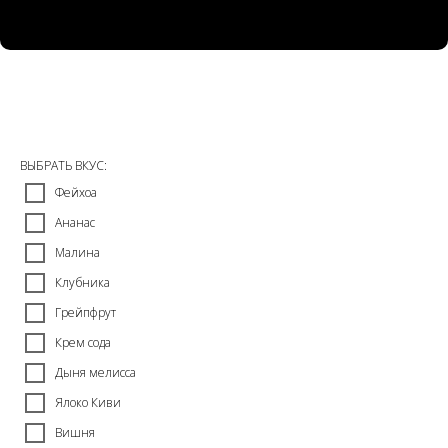
Banger
250
р.
ВЫБРАТЬ ВКУС:
Фейхоа
Ананас
Малина
Клубника
Грейпфрут
Крем сода
Дыня мелисса
Ялоко Киви
Вишня